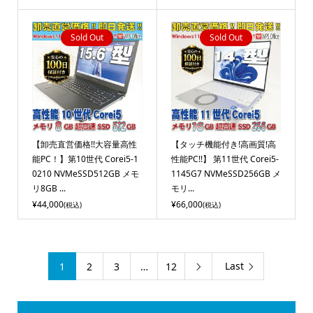
Sold Out
Sold Out
【卸売直営価格!!大容量高性
【タッチ機能付き!高画質!高
能PC！】第10世代 Corei5-1
性能PC!!】 第11世代 Corei5-
0210 NVMeSSD512GB メモ
1145G7 NVMeSSD256GB メ
リ8GB ...
モリ...
¥44,000
¥66,000
(税込)
(税込)
Last
1
2
3
…
12
