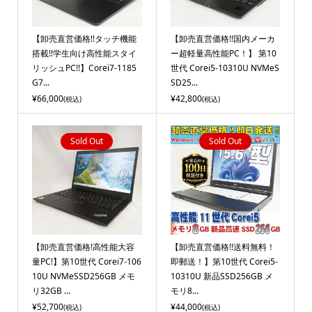
【卸売直営価格!!タッチ機能
【卸売直営価格!!国内メーカ
搭載!!学生向け高性能スタイ
ー超軽量高性能PC！】 第10
リッシュPC!!】Corei7-1185
世代 Corei5-10310U NVMeS
G7...
SD25...
¥66,000
¥42,800
(税込)
(税込)
Sold Out
Sold Out
【卸売直営価格!高性能大容
【卸売直営価格!!送料無料！
量PC!】第10世代 Corei7-106
即郵送！】第10世代 Corei5-
10U NVMeSSD256GB メモ
10310U 新品SSD256GB メ
リ32GB ...
モリ8...
¥52,700
¥44,000
(税込)
(税込)