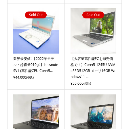
Sold Out
Sold Out
業界最安値!!【2022年モデ
【大容量高性能PCを卸売価
ル・超軽量919g!!】Let’snote
格で！】Corei5-1245U NVM
SV1 (高性能CPU Corei5...
eSSD512GB メモリ16GB Wi
ndows11 ...
¥44,000
(税込)
¥55,000
(税込)