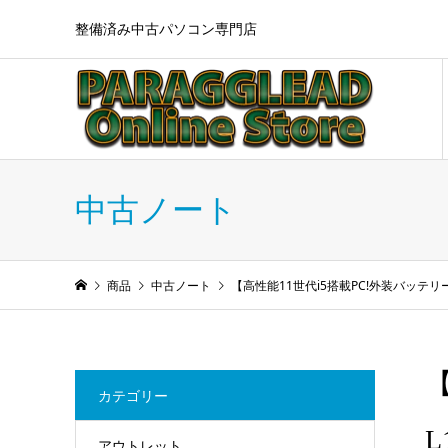
整備済み中古パソコン専門店
中古ノート
商品
中古ノート
【高性能11世代i5搭載PC!外装バッテリー状態良好品
【
カテゴリー
L
アウトレット