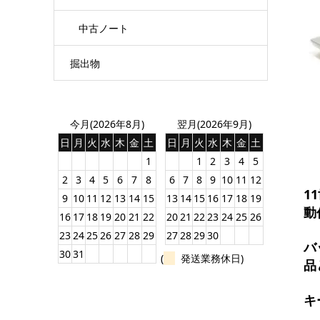
中古ノート
掘出物
今月(2026年8月)
翌月(2026年9月)
日
月
火
水
木
金
土
日
月
火
水
木
金
土
1
1
2
3
4
5
2
3
4
5
6
7
8
6
7
8
9
10
11
12
1
9
10
11
12
13
14
15
13
14
15
16
17
18
19
動
16
17
18
19
20
21
22
20
21
22
23
24
25
26
23
24
25
26
27
28
29
27
28
29
30
バ
30
31
(
発送業務休日)
品
キ