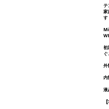
テ
家
す
M
W
初
ぐ
外
内
液
【