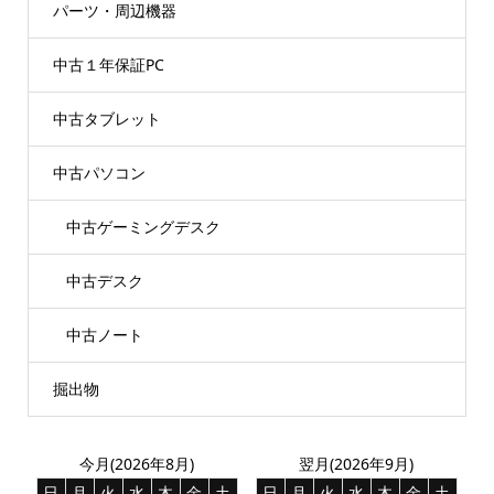
パーツ・周辺機器
中古１年保証PC
中古タブレット
中古パソコン
中古ゲーミングデスク
中古デスク
中古ノート
掘出物
今月(2026年8月)
翌月(2026年9月)
日
月
火
水
木
金
土
日
月
火
水
木
金
土